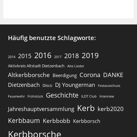
Häufig benutzte Schlagworte:
2016
2019
2018
2015
2014
2017
Aktivkreis Altstadt Dietzenbach
Alte Lieder
Corona
DANKE
Altkerbborsche
Beerdigung
Dietzenbach
DJ Youngerman
Disco
Festausschuss
Geschichte
Feuerwehr
Frühstück
ILDT Club
Interview
Kerb
kerb2020
Jahreshauptversammlung
Kerbbaum
Kerbbobb
Kerbborsch
Kerbborsche