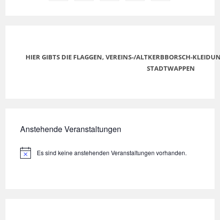
HIER GIBTS DIE FLAGGEN, VEREINS-/ALTKERBBORSCH-KLEID
STADTWAPPEN
Anstehende Veranstaltungen
Es sind keine anstehenden Veranstaltungen vorhanden.
H
i
n
w
e
i
s