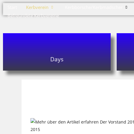
Start
Kerbverein
Kerbborsche/Kerbmädscher
Befreundete Kerbvereine
Days