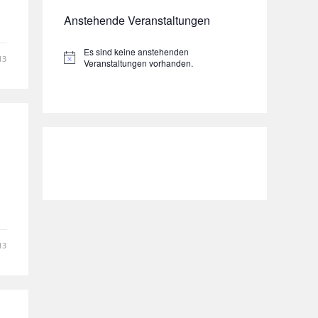
Anstehende Veranstaltungen
Es sind keine anstehenden
13
H
Veranstaltungen vorhanden.
i
n
w
e
i
s
13