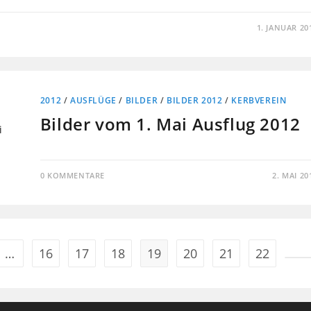
1. JANUAR 20
2012
/
AUSFLÜGE
/
BILDER
/
BILDER 2012
/
KERBVEREIN
Bilder vom 1. Mai Ausflug 2012
0 KOMMENTARE
2. MAI 20
…
16
17
18
19
20
21
22