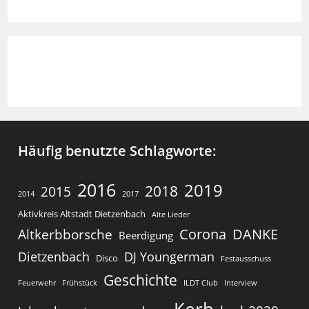
w
e
i
s
Häufig benutzte Schlagworte:
2016
2019
2018
2015
2014
2017
Aktivkreis Altstadt Dietzenbach
Alte Lieder
Corona
DANKE
Altkerbborsche
Beerdigung
Dietzenbach
DJ Youngerman
Disco
Festausschuss
Geschichte
Feuerwehr
Frühstück
ILDT Club
Interview