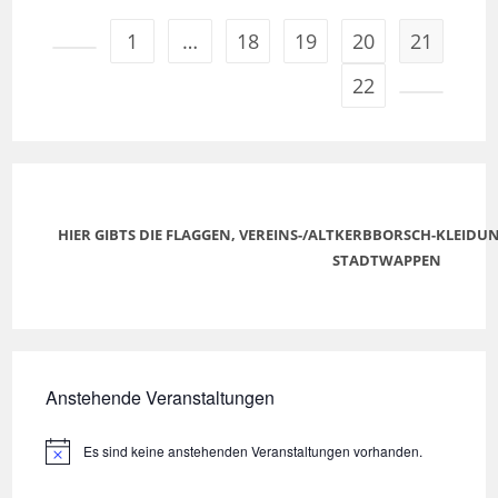
1
…
18
19
20
21
22
HIER GIBTS DIE FLAGGEN, VEREINS-/ALTKERBBORSCH-KLEID
STADTWAPPEN
Anstehende Veranstaltungen
Es sind keine anstehenden Veranstaltungen vorhanden.
H
i
n