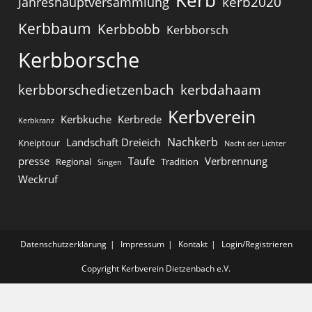
Kerb
kerb2020
Jahreshauptversammlung
Kerbbaum
Kerbbobb
Kerbborsch
Kerbborsche
kerbborschedietzenbach
kerbdahaam
Kerbverein
Kerbkuche
Kerbrede
Kerbkranz
Nachkerb
Landschaft Dreieich
Kneiptour
Nacht der Lichter
presse
Taufe
Verbrennung
Regional
Tradition
Singen
Weckruf
Datenschutzerklärung
Impressum
Kontakt
Login/Registrieren
Copyright Kerbverein Dietzenbach e.V.