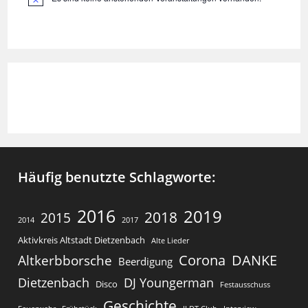
H
i
n
w
e
i
s
Häufig benutzte Schlagworte:
2016
2019
2018
2015
2014
2017
Aktivkreis Altstadt Dietzenbach
Alte Lieder
Corona
DANKE
Altkerbborsche
Beerdigung
Dietzenbach
DJ Youngerman
Disco
Festausschuss
Geschichte