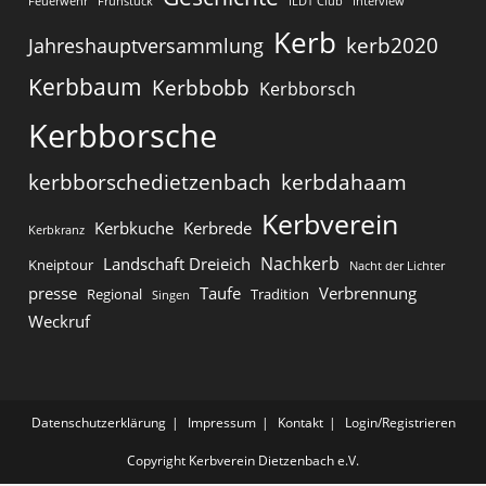
Feuerwehr
Frühstück
ILDT Club
Interview
Kerb
kerb2020
Jahreshauptversammlung
Kerbbaum
Kerbbobb
Kerbborsch
Kerbborsche
kerbborschedietzenbach
kerbdahaam
Kerbverein
Kerbkuche
Kerbrede
Kerbkranz
Nachkerb
Landschaft Dreieich
Kneiptour
Nacht der Lichter
presse
Taufe
Verbrennung
Regional
Tradition
Singen
Weckruf
Datenschutzerklärung
Impressum
Kontakt
Login/Registrieren
Copyright Kerbverein Dietzenbach e.V.