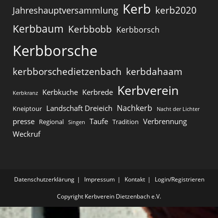
Kerb
kerb2020
Jahreshauptversammlung
Kerbbaum
Kerbbobb
Kerbborsch
Kerbborsche
kerbborschedietzenbach
kerbdahaam
Kerbverein
Kerbkuche
Kerbrede
Kerbkranz
Nachkerb
Landschaft Dreieich
Kneiptour
Nacht der Lichter
presse
Taufe
Verbrennung
Regional
Tradition
Singen
Weckruf
Datenschutzerklärung
Impressum
Kontakt
Login/Registrieren
Copyright Kerbverein Dietzenbach e.V.