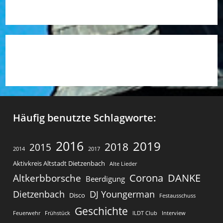
n
w
e
i
s
Häufig benutzte Schlagworte:
2016
2019
2018
2015
2014
2017
Aktivkreis Altstadt Dietzenbach
Alte Lieder
Corona
DANKE
Altkerbborsche
Beerdigung
Dietzenbach
DJ Youngerman
Disco
Festausschuss
Geschichte
Feuerwehr
Frühstück
ILDT Club
Interview