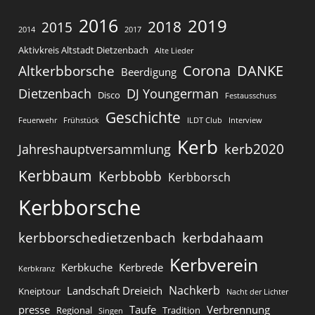
2016
2019
2018
2015
2014
2017
Aktivkreis Altstadt Dietzenbach
Alte Lieder
Corona
DANKE
Altkerbborsche
Beerdigung
Dietzenbach
DJ Youngerman
Disco
Festausschuss
Geschichte
Feuerwehr
Frühstück
ILDT Club
Interview
Kerb
kerb2020
Jahreshauptversammlung
Kerbbaum
Kerbbobb
Kerbborsch
Kerbborsche
kerbborschedietzenbach
kerbdahaam
Kerbverein
Kerbkuche
Kerbrede
Kerbkranz
Nachkerb
Landschaft Dreieich
Kneiptour
Nacht der Lichter
presse
Taufe
Verbrennung
Regional
Tradition
Singen