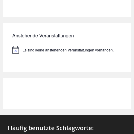
Anstehende Veranstaltungen
Es sind keine anstehenden Veranstaltungen vorhanden.
H
i
n
w
e
i
s
Häufig benutzte Schlagworte: