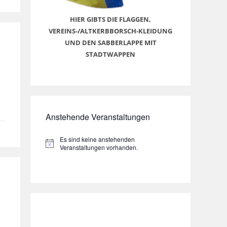
HIER GIBTS DIE FLAGGEN,
VEREINS-/ALTKERBBORSCH-KLEIDUNG
UND DEN SABBERLAPPE MIT
STADTWAPPEN
Anstehende Veranstaltungen
Es sind keine anstehenden
H
Veranstaltungen vorhanden.
i
n
w
e
i
s