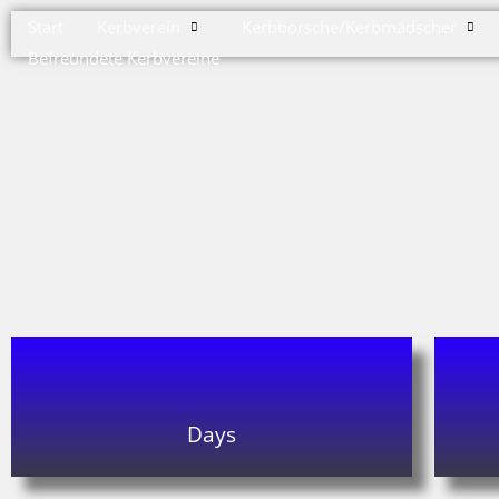
Start
Kerbverein
Kerbborsche/Kerbmädscher
Befreundete Kerbvereine
Days