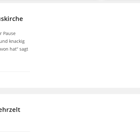
uskirche
er Pause
 und knackig
avon hat“ sagt
ehrzelt