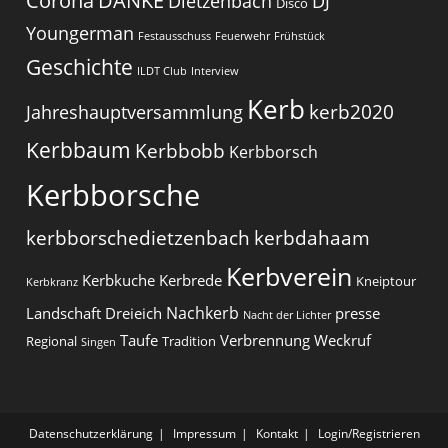
Corona
DANKE
Dietzenbach
DJ
Disco
Youngerman
Festausschuss
Feuerwehr
Frühstück
Geschichte
ILDT Club
Interview
Kerb
kerb2020
Jahreshauptversammlung
Kerbbaum
Kerbbobb
Kerbborsch
Kerbborsche
kerbborschedietzenbach
kerbdahaam
Kerbverein
Kerbkuche
Kerbrede
Kneiptour
Kerbkranz
Nachkerb
Landschaft Dreieich
presse
Nacht der Lichter
Taufe
Verbrennung
Weckruf
Regional
Tradition
Singen
Datenschutzerklärung
Impressum
Kontakt
Login/Registrieren