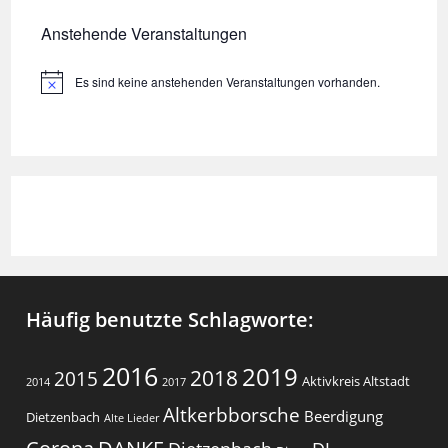
Anstehende Veranstaltungen
Es sind keine anstehenden Veranstaltungen vorhanden.
H
i
n
w
e
i
s
Häufig benutzte Schlagworte:
2016
2019
2018
2015
Aktivkreis Altstadt
2014
2017
Altkerbborsche
Beerdigung
Dietzenbach
Alte Lieder