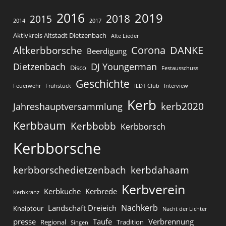
2016
2019
2018
2015
2014
2017
Aktivkreis Altstadt Dietzenbach
Alte Lieder
Corona
DANKE
Altkerbborsche
Beerdigung
Dietzenbach
DJ Youngerman
Disco
Festausschuss
Geschichte
Feuerwehr
Frühstück
ILDT Club
Interview
Kerb
kerb2020
Jahreshauptversammlung
Kerbbaum
Kerbbobb
Kerbborsch
Kerbborsche
kerbborschedietzenbach
kerbdahaam
Kerbverein
Kerbkuche
Kerbrede
Kerbkranz
Nachkerb
Landschaft Dreieich
Kneiptour
Nacht der Lichter
presse
Taufe
Verbrennung
Regional
Tradition
Singen