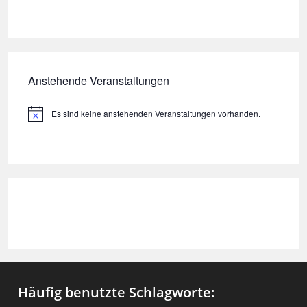
Anstehende Veranstaltungen
Es sind keine anstehenden Veranstaltungen vorhanden.
H
i
n
w
e
i
s
Häufig benutzte Schlagworte: