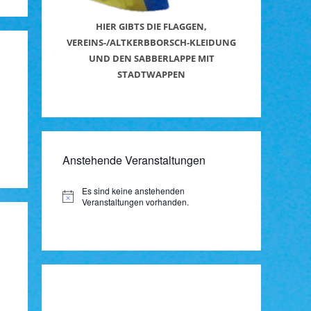
HIER GIBTS DIE FLAGGEN,
VEREINS-/ALTKERBBORSCH-KLEIDUNG
UND DEN SABBERLAPPE MIT
STADTWAPPEN
Anstehende Veranstaltungen
Es sind keine anstehenden
H
Veranstaltungen vorhanden.
i
n
w
e
i
s