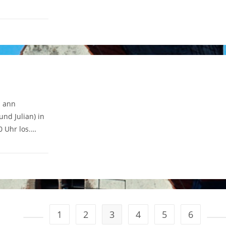
n
n ann
nd Julian) in
0 Uhr los.…
1
2
3
4
5
6