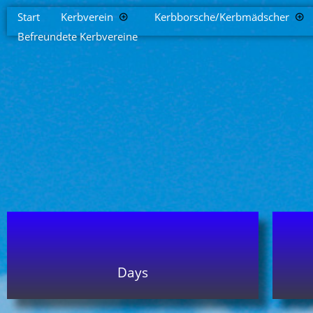
Start
Kerbverein
Kerbborsche/Kerbmädscher
Befreundete Kerbvereine
Days