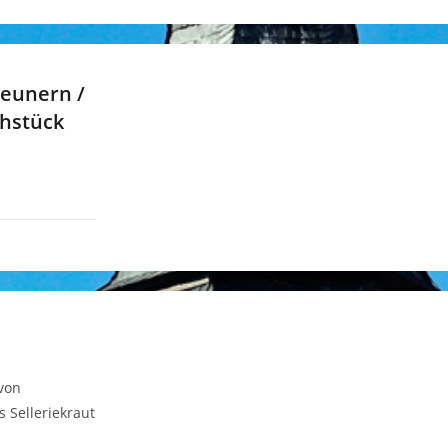
heunern /
ühstück
von
Selleriekraut