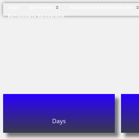
Start
Kerbverein
Kerbborsche/Kerbmädscher
Befreundete Kerbvereine
Days