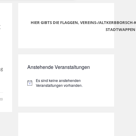
HIER GIBTS DIE FLAGGEN, VEREINS-/ALTKERBBORSCH
t
STADTWAPPEN
Anstehende Veranstaltungen
ng
Es sind keine anstehenden
H
Veranstaltungen vorhanden.
i
n
w
20
e
i
s