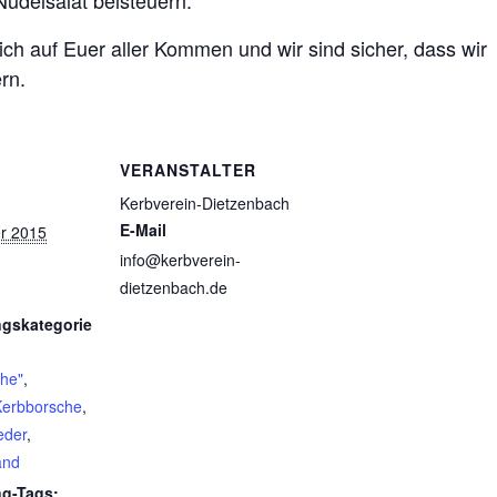
udelsalat beisteuern.
ch auf Euer aller Kommen und wir sind sicher, dass wir
rn.
VERANSTALTER
Kerbverein-Dietzenbach
E-Mail
r 2015
info@kerbverein-
dietzenbach.de
ngskategorie
che"
,
Kerbborsche
,
eder
,
and
ng-Tags: