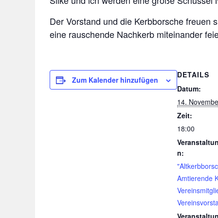
Silke und ich werden eine große Schüssel N
Der Vorstand und die Kerbborsche freuen si
eine rauschende Nachkerb miteinander feie
DETAILS
Zum Kalender hinzufügen
Datum:
14. Novembe
Zeit:
18:00
Veranstaltu
n:
"Altkerbbors
Amtierende 
Vereinsmitgli
Vereinsvorst
Veranstaltu