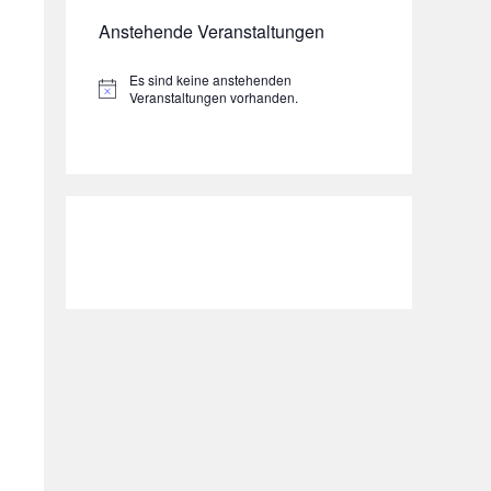
Anstehende Veranstaltungen
Es sind keine anstehenden
H
Veranstaltungen vorhanden.
i
n
w
e
i
s