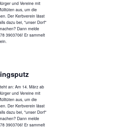
t
Bürger und Vereine mit
e
lltüten aus, um die
n
en. Der Kerbverein lässt
-
lls dazu bei, "unser Dorf"
zumachen? Dann melde
N
0178 3903706! Er sammelt
a
ein.
v
i
g
a
lingsputz
t
i
steht an: Am 14. März ab
o
Bürger und Vereine mit
n
lltüten aus, um die
en. Der Kerbverein lässt
lls dazu bei, "unser Dorf"
zumachen? Dann melde
0178 3903706! Er sammelt