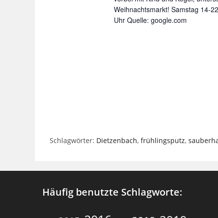
Weihnachtsmarkt! Samstag 14-22
ü
Uhr Quelle: google.com
s
s
e
l
w
o
r
t
.
Schlagwörter
:
Dietzenbach
,
frühlingsputz
,
sauberha
Häufig benutzte Schlagworte: