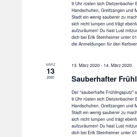
c
9 Uhr rüsten sich Dietzenbacher 
i
h
Handschuhen, Greifzangen und Mü
n
Stadt ein wenig sauberer zu mach
e
g
sich nicht lumpen und trägt ebenfa
u
e
aufzuräumen! Du hast Lust mit
n
b
dich bei Erik Steinheimer unter 
e
d
die Anmeldungen für den Kerbver
n
A
.
n
MÄRZ
13. März 2020
-
14. März 2020
S
13
s
u
Sauberhafter Früh
i
2020
c
c
h
Der "sauberhafte Frühlingsputz" 
h
e
9 Uhr rüsten sich Dietzenbacher 
t
n
Handschuhen, Greifzangen und Mü
e
a
Stadt ein wenig sauberer zu mach
sich nicht lumpen und trägt ebenfa
c
n
aufzuräumen! Du hast Lust mit
h
,
dich bei Erik Steinheimer unter 
V