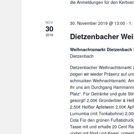
N
die Anmeldungen für den Kerbver
e
a
r
v
a
NOV.
30. November 2019 @ 13:00
-
1.
i
30
n
g
Dietzenbacher We
s
2019
a
t
Weihnachtsmarkt Dietzenbach
a
t
Dietzenbach
l
i
t
Dietzenbacher Weihnachtsmarkt 2
o
u
zeigen wir wieder Präsenz auf un
n
n
schmucken Weihnachtsmarkt. Am 3
ihr uns am Durchgang Hammann
g
Platz“. Für Getränke und gute St
e
gesorgt! 2,00€ Gründerbier & Hel
n
2,50€ Heißer Apfelwein 2,00€ Ap
S
Lumumba (mit Tonkabohne) 2,00
c
Cola Für den grünen Fußabdruck:
h
Tasse mit und erhalte 20 Cent Ra
l
vorbei mit Kind und Kegel, unters