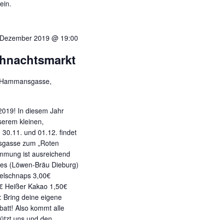
ein.
 Dezember 2019 @ 19:00
ihnachtsmarkt
Hammansgasse,
019! In diesem Jahr
serem kleinen,
0.11. und 01.12. findet
sgasse zum „Roten
immung ist ausreichend
les (Löwen-Bräu Dieburg)
felschnaps 3,00€
€ Heißer Kakao 1,50€
 Bring deine eigene
batt! Also kommt alle
tützt uns und den