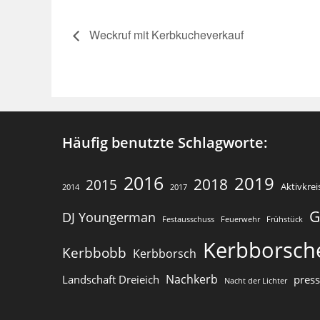
Weckruf mit Kerbkucheverkauf
Häufig benutzte Schlagworte:
2016
2019
2018
2015
Aktivkrei
2014
2017
G
DJ Youngerman
Festausschuss
Feuerwehr
Frühstück
Kerbborsch
Kerbbobb
Kerbborsch
Nachkerb
Landschaft Dreieich
pres
Nacht der Lichter