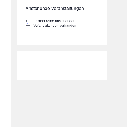
Anstehende Veranstaltungen
Es sind keine anstehenden
H
Veranstaltungen vorhanden.
i
n
w
e
i
s