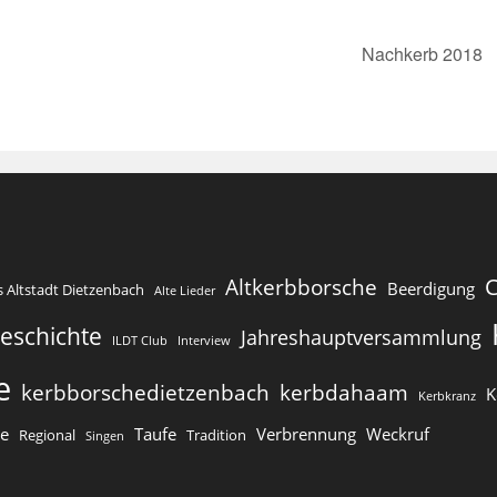
Nachkerb 2018
Altkerbborsche
Beerdigung
s Altstadt Dietzenbach
Alte Lieder
eschichte
Jahreshauptversammlung
ILDT Club
Interview
e
kerbborschedietzenbach
kerbdahaam
K
Kerbkranz
se
Taufe
Verbrennung
Weckruf
Regional
Tradition
Singen