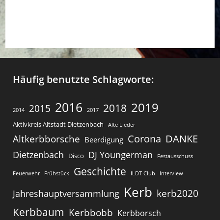
s
Häufig benutzte Schlagworte:
2016
2019
2018
2015
2014
2017
Aktivkreis Altstadt Dietzenbach
Alte Lieder
Corona
DANKE
Altkerbborsche
Beerdigung
Dietzenbach
DJ Youngerman
Disco
Festausschuss
Geschichte
Feuerwehr
Frühstück
ILDT Club
Interview
Kerb
kerb2020
Jahreshauptversammlung
Kerbbaum
Kerbbobb
Kerbborsch