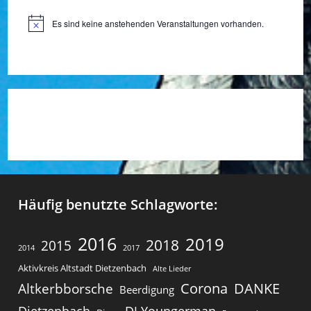
Es sind keine anstehenden Veranstaltungen vorhanden.
H
i
n
w
e
i
s
Häufig benutzte Schlagworte:
2016
2019
2018
2015
2014
2017
Aktivkreis Altstadt Dietzenbach
Alte Lieder
Corona
DANKE
Altkerbborsche
Beerdigung
Dietzenbach
DJ Youngerman