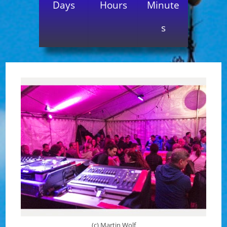
Days
Hours
Minute
s
(c) Martin Wolf