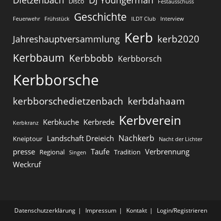
Disco
Festausschuss
Geschichte
Feuerwehr
Frühstück
ILDT Club
Interview
Kerb
kerb2020
Jahreshauptversammlung
Kerbbaum
Kerbbobb
Kerbborsch
Kerbborsche
kerbborschedietzenbach
kerbdahaam
Kerbverein
Kerbkuche
Kerbrede
Kerbkranz
Nachkerb
Landschaft Dreieich
Kneiptour
Nacht der Lichter
presse
Taufe
Verbrennung
Regional
Tradition
Singen
Weckruf
Datenschutzerklärung
Impressum
Kontakt
Login/Registrieren