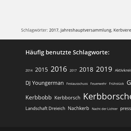
.
r
S
t
u
e
c
i
Schlagwörter
:
2017
,
Jahreshauptversammlung
,
Kerbvere
h
n
e
g
u
e
Häufig benutzte Schlagworte:
n
b
e
d
2016
2019
2018
2015
n
Aktivkrei
2014
2017
A
.
n
G
DJ Youngerman
Festausschuss
Feuerwehr
Frühstück
S
s
u
Kerbborsch
i
Kerbbobb
Kerbborsch
c
c
h
Nachkerb
Landschaft Dreieich
pres
Nacht der Lichter
h
e
t
n
e
a