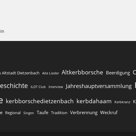
i
c
h
t
e
in
n
-
N
a
v
Altkerbborsche
Beerdigung
s Altstadt Dietzenbach
Alte Lieder
i
g
eschichte
Jahreshauptversammlung
ILDT Club
Interview
a
e
t
kerbborschedietzenbach
kerbdahaam
K
Kerbkranz
i
se
Taufe
Verbrennung
Weckruf
Regional
Tradition
Singen
o
n