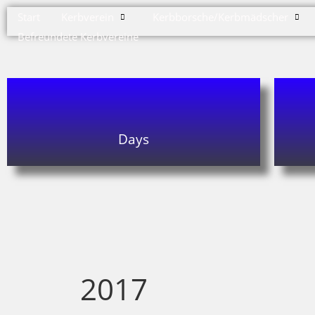
Start
Kerbverein
Kerbborsche/Kerbmädscher
Befreundete Kerbvereine
Days
2017